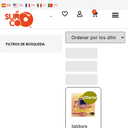
ES
EN
FR
IT
PT
0
FILTROS DE BÚSQUEDA
¡Oferta!
Salzburg