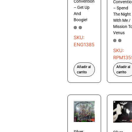
Convention
Conventio
– Get Up
– Spend
And
The Night
Boogie!
With Me /
Mission T
Venus
SKU:
ENG1385
SKU:
RPM135
Añadir al
Añadir al
carrito
carrito
Silver