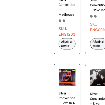
Silver
Convention
Conventio
–
– Save Me
Madhouse
SKU:
SKU:
ENG091
ENG1263
Añadir al
Añadir al
carrito
carrito
Silver
Silver
Convention
Conventio
– Love In A
– Silver