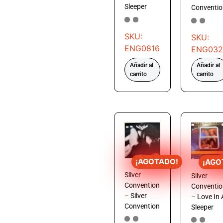
Sleeper
Conventio
SKU:
SKU:
ENG0816
ENG032
Añadir al
Añadir al
carrito
carrito
¡AGOTADO!
¡AGO
Silver
Silver
Convention
Conventio
– Silver
– Love In 
Convention
Sleeper