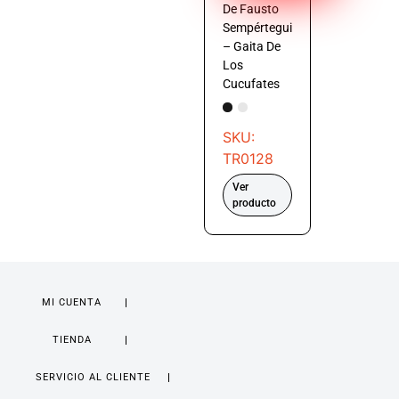
De Fausto
Sempértegui
– Gaita De
Los
Cucufates
SKU:
TR0128
Ver
producto
MI CUENTA
TIENDA
SERVICIO AL CLIENTE