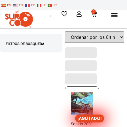
ES
EN
FR
IT
PT
0
FILTROS DE BÚSQUEDA
¡AGOTADO!
Sonido 2001