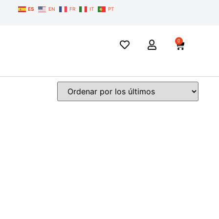
ES
EN
FR
IT
PT
0