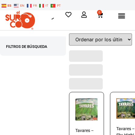
ES
EN
FR
IT
PT
0
FILTROS DE BÚSQUEDA
Tavares –
Tavares –