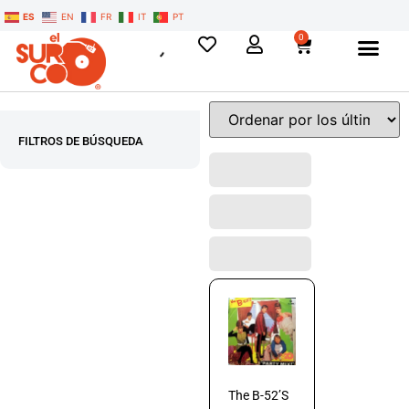
ES
EN
FR
IT
PT
0
FILTROS DE BÚSQUEDA
The B-52’S