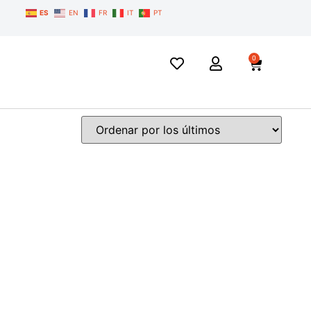
ES
EN
FR
IT
PT
0