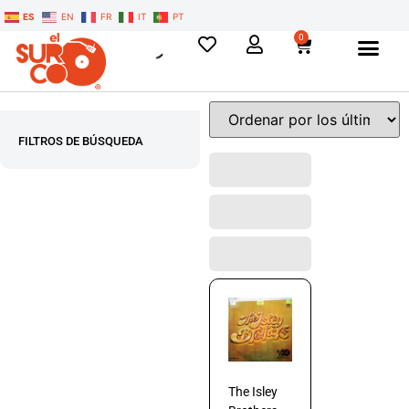
ES
EN
FR
IT
PT
0
FILTROS DE BÚSQUEDA
The Isley