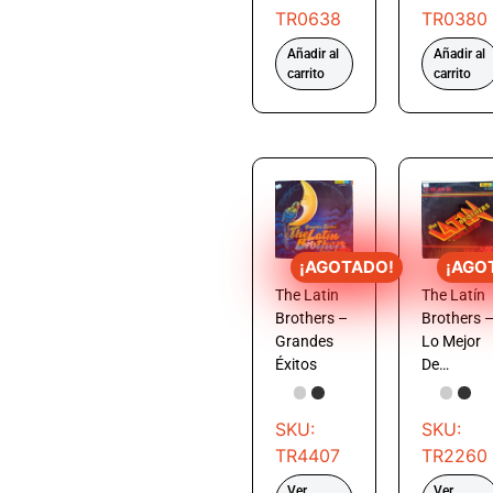
TR0638
TR0380
Añadir al
Añadir al
carrito
carrito
¡AGOTADO!
¡AGO
The Latin
The Latín
Brothers –
Brothers 
Grandes
Lo Mejor
Éxitos
De…
SKU:
SKU:
TR4407
TR2260
Ver
Ver