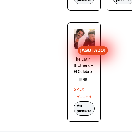
¡AGOTADO!
The Latin
Brothers –
El Culebro
SKU:
TR0066
Ver
producto