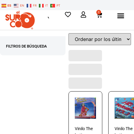
ES
EN
FR
IT
PT
0
FILTROS DE BÚSQUEDA
Vinilo The
Vinilo The