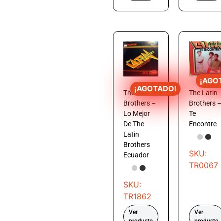
¡AGO
¡AGOTADO!
The Latin
The Latin
Brothers –
Brothers 
Lo Mejor
Te
De The
Encontre
Latin
Brothers
SKU:
Ecuador
TR0067
SKU:
TR1862
Ver
Ver
producto
producto