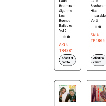
Latin
Latin
Brothers –
Brothers 
Síganme
Hits
Los
Imparable
Buenos
Vol 3
Bailables
Vol 9
SKU:
TR4865
SKU:
TR4881
Añadir al
Añadir al
carrito
carrito