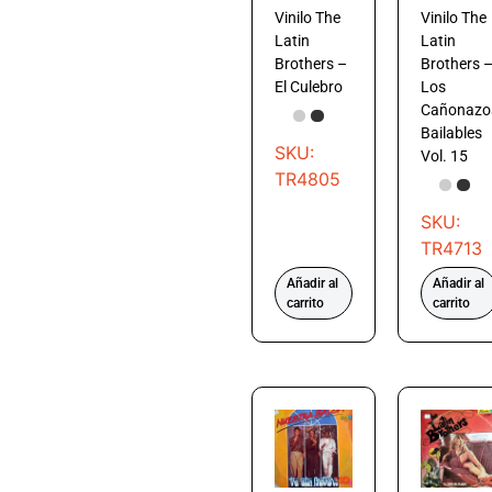
Vinilo The
Vinilo The
Latin
Latin
Brothers –
Brothers 
El Culebro
Los
Cañonazo
Bailables
SKU:
Vol. 15
TR4805
SKU:
TR4713
Añadir al
Añadir al
carrito
carrito