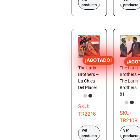
producto
producto
¡AGOTADO!
¡AGO
The Latín
The Latín
Brothers –
Brothers 
La Chica
The Latín
Del Placer
Brothers
81
SKU:
SKU:
TR2216
TR2108
Ver
Ver
producto
producto