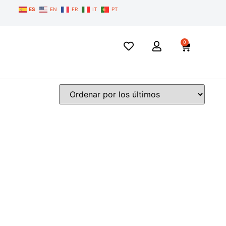
ES
EN
FR
IT
PT
0