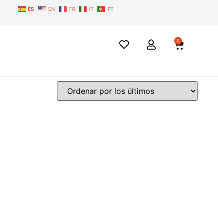
ES
EN
FR
IT
PT
0