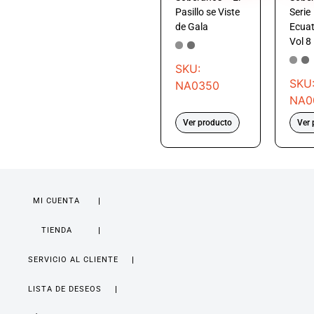
Pasillo se Viste
Serie
de Gala
Ecuat
Vol 8
SKU:
SKU
NA0350
NA0
Ver producto
Ver 
MI CUENTA
TIENDA
SERVICIO AL CLIENTE
LISTA DE DESEOS