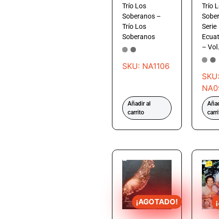
Trío Los
Trío 
Soberanos –
Sobe
Trío Los
Serie
Soberanos
Ecuat
– Vol
SKU: NA1106
SKU
NA0
Añadir al
Añad
carrito
carr
¡AGOTADO!