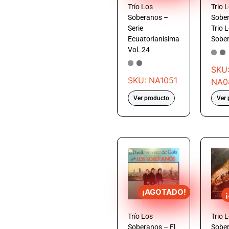
Trío Los
Trio 
Soberanos –
Sobe
Serie
Trio 
Ecuatorianísima
Sobe
Vol. 24
SKU
SKU: NA1051
NA0
Ver producto
Ver 
¡AGOTADO!
Trío Los
Trio 
Soberanos – El
Sobe