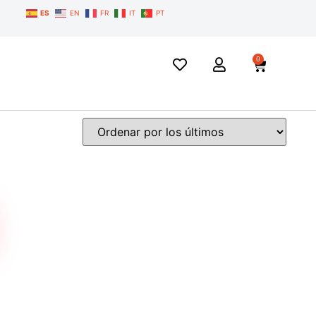
ES
EN
FR
IT
PT
0