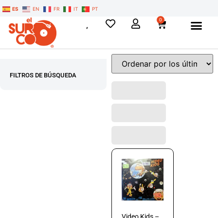
ES
EN
FR
IT
PT
0
FILTROS DE BÚSQUEDA
Video Kids –