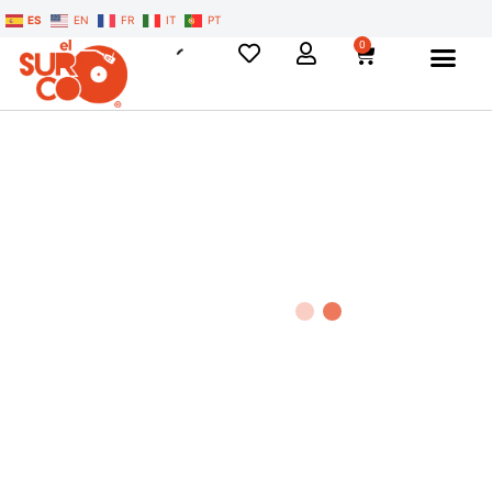
ES
EN
FR
IT
PT
0