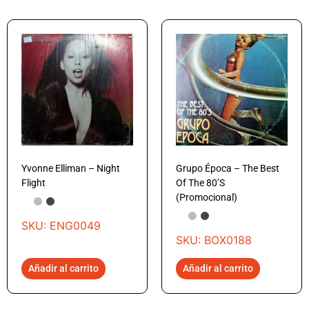
Yvonne Elliman – Night
Grupo Época – The Best
Flight
Of The 80’S
(Promocional)
SKU: ENG0049
SKU: BOX0188
Añadir al carrito
Añadir al carrito