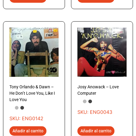
Tony Orlando & Dawn –
Josy Anowack – Love
He Don’t Love You, Like I
Computer
Love You
SKU: ENG0043
SKU: ENG0142
Añadir al carrito
Añadir al carrito