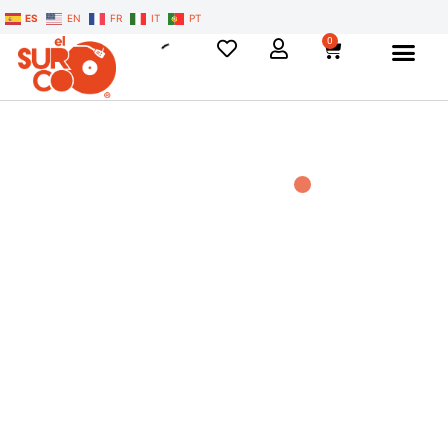
ES
EN
FR
IT
PT
0