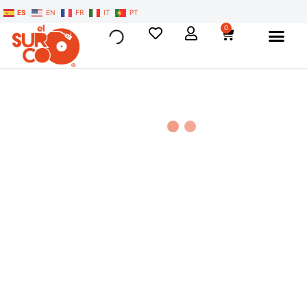
ES
EN
FR
IT
PT
0