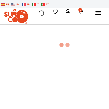
ES
EN
FR
IT
PT
0