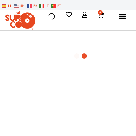
ES
EN
FR
IT
PT
0