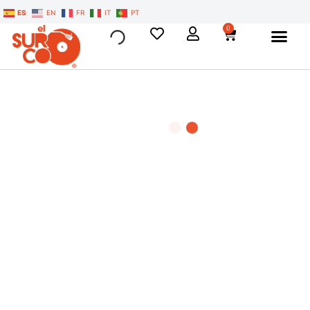
ES
EN
FR
IT
PT
0