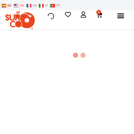
ES
EN
FR
IT
PT
0