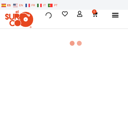
ES
EN
FR
IT
PT
0