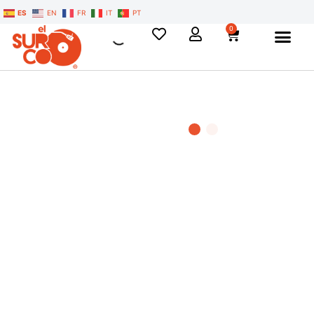
ES
EN
FR
IT
PT
0