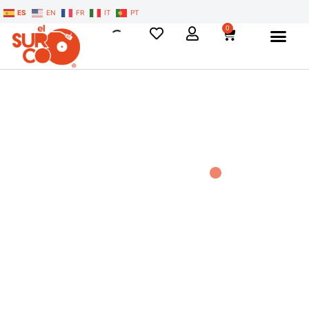
ES
EN
FR
IT
PT
0