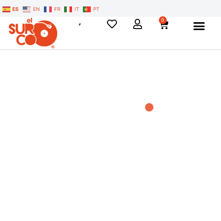
ES
EN
FR
IT
PT
0