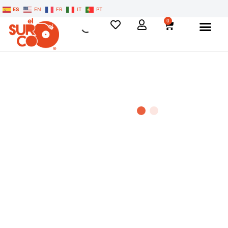
ES
EN
FR
IT
PT
0