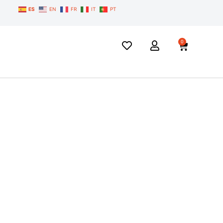
ES
EN
FR
IT
PT
0