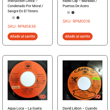
Instrucción Cívica –
Radio Clip – Murallas /
Condenado Por Moral /
Puertas De Acero
Sangre En El Tintero
SKU: RPM0018
SKU: RPM0836
Añadir al carrito
Añadir al carrito
Agua Loca – La Guera
David Lebon – Cuando