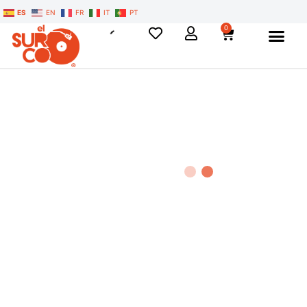
ES
EN
FR
IT
PT
0