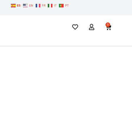
ES
EN
FR
IT
PT
0