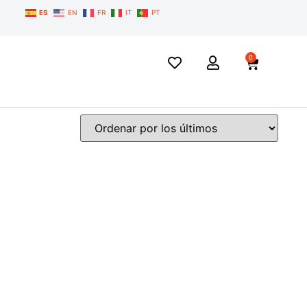
ES
EN
FR
IT
PT
0