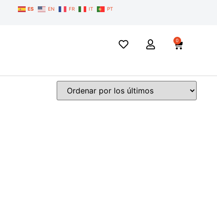
ES
EN
FR
IT
PT
0