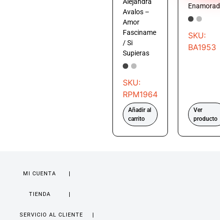
Alejandra
Enamorad
Avalos –
Amor
Fasciname
SKU:
/ Si
BA1953
Supieras
SKU:
RPM1964
Añadir al
Ver
carrito
producto
MI CUENTA
TIENDA
SERVICIO AL CLIENTE