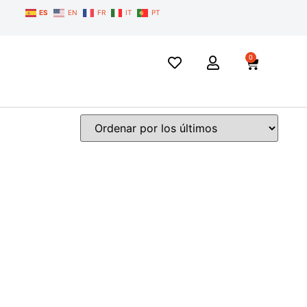
ES
EN
FR
IT
PT
0