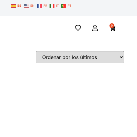
ES
EN
FR
IT
PT
0