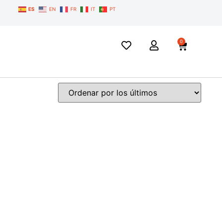
ES
EN
FR
IT
PT
0