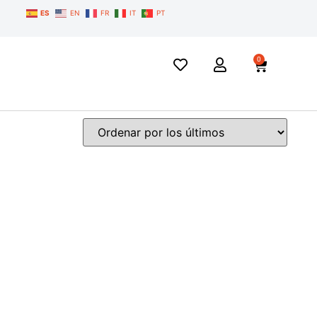
ES
EN
FR
IT
PT
0