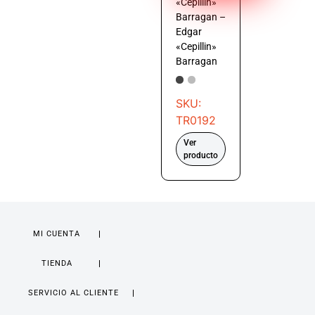
«Cepillin»
Barragan –
Edgar
«Cepillin»
Barragan
SKU:
TR0192
Ver
producto
MI CUENTA
TIENDA
SERVICIO AL CLIENTE