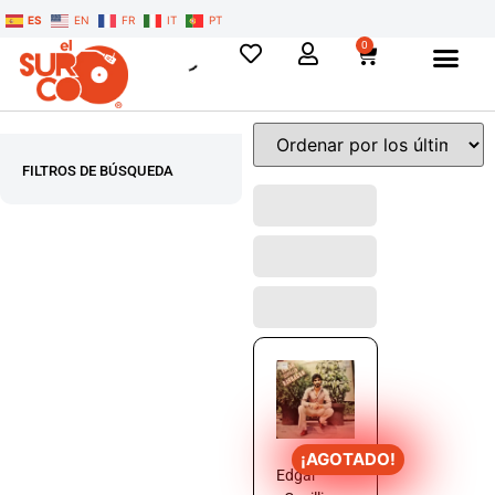
ES
EN
FR
IT
PT
0
FILTROS DE BÚSQUEDA
¡AGOTADO!
Edgar