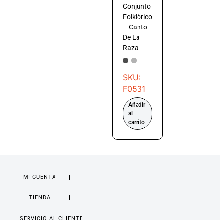
Conjunto
Folklórico
– Canto
De La
Raza
SKU:
F0531
Añadir
al
carrito
MI CUENTA
TIENDA
SERVICIO AL CLIENTE