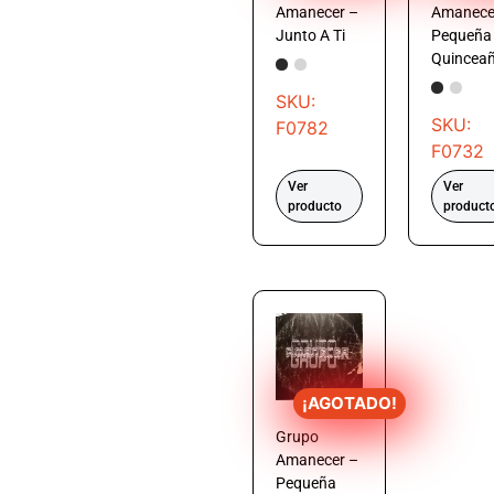
Amanecer –
Amanece
Junto A Ti
Pequeña
Quincea
SKU:
SKU:
F0782
F0732
Ver
Ver
producto
product
¡AGOTADO!
Grupo
Amanecer –
Pequeña