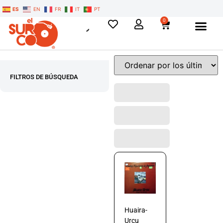
ES
EN
FR
IT
PT
0
FILTROS DE BÚSQUEDA
Huaira-
Urcu