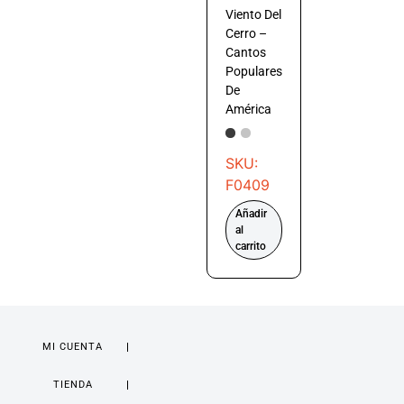
Viento Del
Cerro –
Cantos
Populares
De
América
SKU:
F0409
Añadir
al
carrito
MI CUENTA
TIENDA