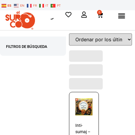
ES
EN
FR
IT
PT
0
FILTROS DE BÚSQUEDA
Inti-
sumaj –