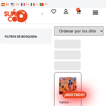
ES
EN
FR
IT
PT
0
FILTROS DE BÚSQUEDA
¡AGOTADO!
Varios –