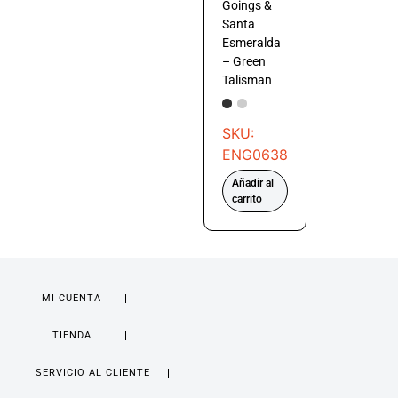
Goings &
Santa
Esmeralda
– Green
Talisman
SKU:
ENG0638
Añadir al
carrito
MI CUENTA
TIENDA
SERVICIO AL CLIENTE