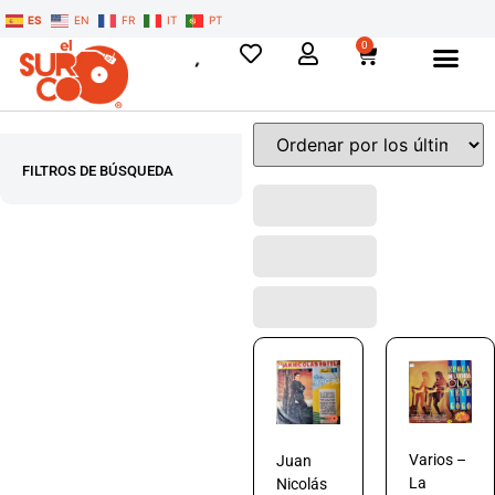
ES
EN
FR
IT
PT
0
FILTROS DE BÚSQUEDA
Varios –
Juan
La
Nicolás