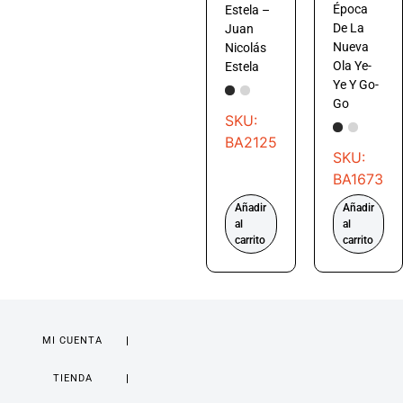
Época
Estela –
De La
Juan
Nueva
Nicolás
Ola Ye-
Estela
Ye Y Go-
Go
SKU:
BA2125
SKU:
BA1673
Añadir
Añadir
al
al
carrito
carrito
MI CUENTA
TIENDA