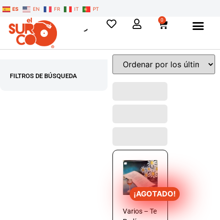
ES
EN
FR
IT
PT
0
FILTROS DE BÚSQUEDA
¡AGOTADO!
Varios – Te