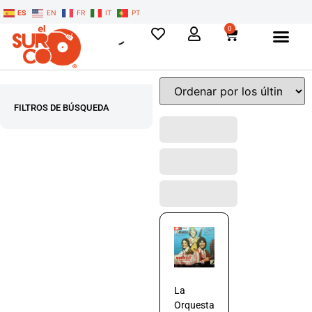
ES
EN
FR
IT
PT
0
FILTROS DE BÚSQUEDA
La
Orquesta