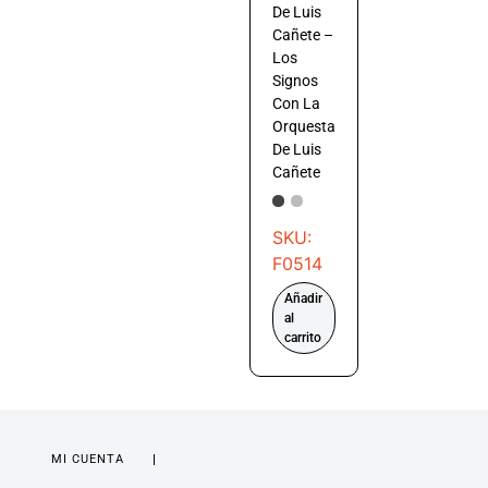
De Luis
Cañete –
Los
Signos
Con La
Orquesta
De Luis
Cañete
SKU:
F0514
Añadir
al
carrito
MI CUENTA