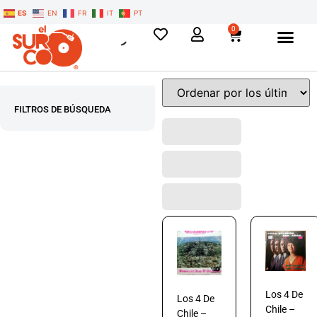
ES
EN
FR
IT
PT
0
FILTROS DE BÚSQUEDA
Los 4 De
Los 4 De
Chile –
Chile –