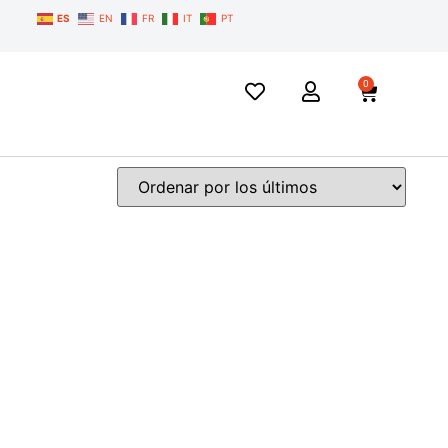
ES
EN
FR
IT
PT
0