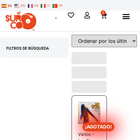
ES
EN
FR
IT
PT
0
FILTROS DE BÚSQUEDA
¡AGOTADO!
Varios –