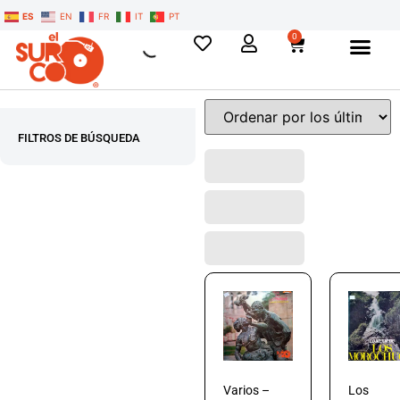
ES
EN
FR
IT
PT
0
FILTROS DE BÚSQUEDA
Varios –
Los