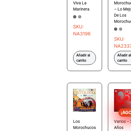
Viva La
Morochu
Marinera
– Lo Mej
De Los
Morochu
SKU:
NA3196
SKU:
NA233
Añadir al
Añadir al
carrito
carrito
¡AG
Los
Varios – 
Morochucos
Años