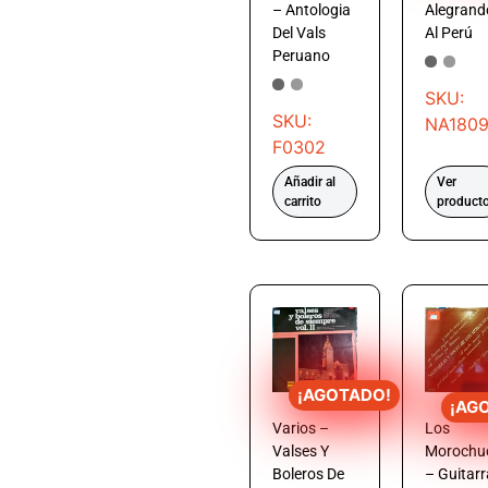
– Antologia
Alegrand
Del Vals
Al Perú
Peruano
SKU:
SKU:
NA180
F0302
Añadir al
Ver
carrito
product
¡AGOTADO!
¡AG
Varios –
Los
Valses Y
Morochu
Boleros De
– Guitarr